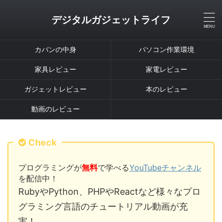
デジタルガジェットライフ
カバンの中身
パソコン作業環境
家具レビュー
家電レビュー
ガジェットレビュー
本のレビュー
動画のレビュー
Check
プログラミングが
無料
で学べる
YouTubeチャンネル
を配信中！
RubyやPython、PHPやReactなど様々なプロ
グラミング言語のチュートリアル動画が充
実！