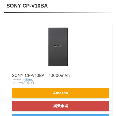
SONY CP-V10BA
SONY CP-V10BA 10000mAh
created by
Rinker
ソニー(SONY)
Amazon
楽天市場