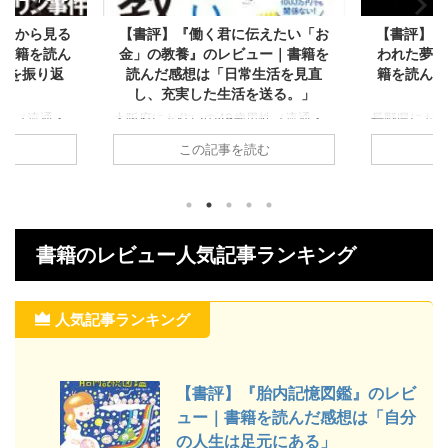
君に伝えたい「お
【書評】『ゴミ人間 日本中から笑
【書
レビュー｜書籍を
われた夢がある』のレビュー｜書
｜書
日常生活を見直
籍を読んだ感想は「あなたを応援
婦が
生活を送る。」
してくれた本」
東京都
小売系
9歳男性（流通・
長野県にお住いの26歳女性（福祉医
ト）が2
売）が2024年1月
療：保育士）が2023年1月頃に読んだ
事を読む
この記事を読む
力』の
君に伝えたい「お
『ゴミ人間 日本中から笑われた夢が
書の概
ビューをご紹介しま
ある』のレビューをご紹介します。
てまと
内容をわかりやす
本書の概要や内容をわかりやすく要約
で学ん
ておりますので、書
してまとめておりますので、書籍を読
気にな
ことや感想、評価や
んで学んだことや感想、評価や口コミ
い。 
ている方は参考にし
が気になっている方は参考にしてくだ
書籍のレビュー人気記事ランキング
ルは1
本から学べるポイ
さい。 この本から学べるポイント ・
ールは
お金を貯める理由 投
いつの時代も夢をもっていい ・周り
て良い
に伝えたい「お
になんと言われようと自分を信じて突
人気記事ランキング
で幸福
) created
き進むこと ・みんながいいというも
福にな
e Amazon 楽天市場
のだけが正解じゃない ゴミ人間 日
間をどう
.
本中から笑われた夢がある (単行本)
created by&n ...
【書評】『胎内記憶図鑑』のレビ
ュー｜書籍を読んだ感想は「自分
の人生は足元にある」