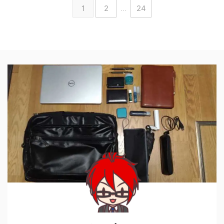
1
2
…
24