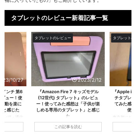
タブレットのレビュー新着記事一覧
タブレットのレビュー
タブレット
2023/2/12
2022/12/20
7 キッズモデル
『Apple iPad(第10世代) 10.9イン
Samsung G
ト』のレビュ
チタブレット』のレビュー！使っ
S Pen 
は「子供が楽
てみた感想は「高齢者でも簡単に
ー！使って
ット」と感じ
使える！」と感じた
androi
東京都にお住いの57歳男性（メーカ
ー系（電気・電子・機械系）：課長）
女性（サービ
愛知県にお住
読む
この記事を読む
が2022年10月頃に購入された
022年11月
年4月頃に購
『Apple iPad(第10世代) 10.9インチ
Fire 7 キ
Galaxy Tab 