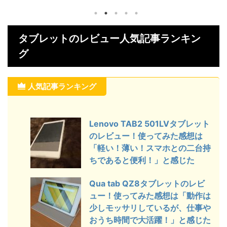
タブレット[64GB]』を実際に使って
タブレット』を
SM-P20
みたレビューをご紹介します。 購入
ューをご紹介し
みたレビュ
したガジェットを実際に使ってみて良
ットを実際に
Samsung Ga
かったところやイマイチなところをま
ころやイマイチ
Pen 2019 c
タブレットのレビュー人気記事ランキン
とめておりますので、ガジェットを購
りますので、ガ
Samsung
グ
入する前に評価や口コミが気になって
に評価や口コミ
場 Yaho
いる方は参考にしてください。 気に
参考にしてくだ
欲しいと思
入っているところ 高齢者でも感覚的
ところ 充実し
ペンの使え
に使える 難しいことを考えなくても
ズタブレット
トを探しており
人気記事ランキング
感覚的に動かせる WiFiさえつながっ
安全のキッズタ
ている環境 ...
で、使い過ぎ
Lenovo TAB2 501LVタブレット
のレビュー！使ってみた感想は
「軽い！薄い！スマホとの二台持
ちであると便利！」と感じた
Qua tab QZ8タブレットのレビ
ュー！使ってみた感想は「動作は
少しモッサリしているが、仕事や
おうち時間で大活躍！」と感じた