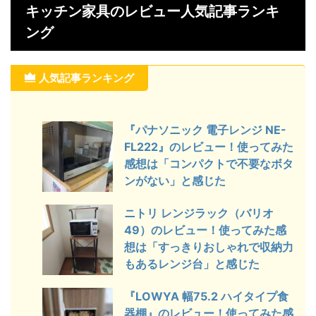
する前に評価や口コミが気になってい
する前に評
マイチなとこ
キッチン家具のレビュー人気記事ランキ
る方は参考にしてください。 気に入
る方は参考に
で、家具を購
ング
っているところ 高級なブラック コン
っているとこ
が気になって
パクトで軽い 不要なボタンがない パ
た目がすっ
さい。 気に
ナソニック 電子レンジ NE-FL222
意識させない
プルでスタイ
created by Rinker パナソニック
タン1つでさ
移動 スチー
人気記事ランキング
(Panasonic) ...
め機能でい
お手頃な値段
シロカ SP- ..
...
『パナソニック 電子レンジ NE-
FL222』のレビュー！使ってみた
感想は「コンパクトで不要なボタ
ンがない」と感じた
ニトリ レンジラック（バリオ
49）のレビュー！使ってみた感
想は「すっきりおしゃれで収納力
もあるレンジ台」と感じた
『LOWYA 幅75.2 ハイタイプ食
器棚』のレビュー！使ってみた感