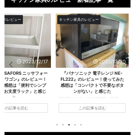
キッチン家具のレビュー
キッチン家具
2023/12/17
2022/12/30
S ニッサフォー
『パナソニック 電子レンジ NE-
『シロカ S
のレビュー！
FL222』のレビュー！使ってみた
のレビュ
便利でシンプ
感想は「コンパクトで不要なボタ
「電気圧力
ック」と感じ
ンがない」と感じた
便
茨城県にお住いの55歳男性（製造
神奈川県にお
業：代表取締役）が2022年3月頃に購
信系：営業サ
女性（主婦）
む
この記事を読む
入された『パナソニック 電子レンジ
頃に購入された
れた『IKEA
NE-FL222』のレビューをご紹介しま
気圧力鍋』
ォース キッチ
す。 購入した家電を実際に使ってみ
す。 購入し
73.65]』を
て良かったところやイマイチなところ
て良かった
ーをご紹介し
をまとめておりますので、家電を購入
をまとめて
実際に使って