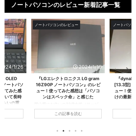
ノートパソコンのレビュー新着記事一覧
ビュー
ノートパソコンのレビュー
ノート
2024/1/18
2023/12/28
クス LG gram
『dynabook S6 P2-S6VB-ES
『N
ートパソコン』のレビ
[13.3型] ノートパソコン』のレビ
N15
た感想は「パソコ
ュー！使ってみた感想は「副業向
ン』
ク命」と感じた
けの最新ノートパソコン」と感じ
は「
た
33歳女性（サービ
など）が2022年3
神奈川県にお住いの42歳女性（流
福岡県
事を読む
この記事を読む
『LGエレクトロニ
通・小売系：経理）が2023年6月頃に
ス系：
6Z90P ノートパソコ
購入された『dynabook S6 P2-
された『
てみたレビューをご
S6VB-ES [13.3型] ノートパソコン』
N15(
入したガジェットを
を実際に使ってみたレビューをご紹介
を実際