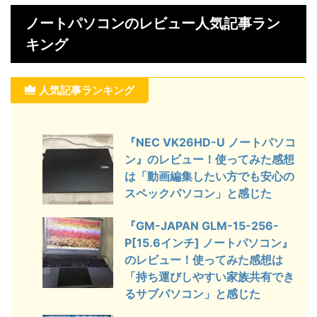
良かったところやイ
します。 購入したガジェットを実際
します
まとめておりますの
に使ってみて良かったところやイマイ
に使っ
ノートパソコンのレビュー人気記事ラン
購入する前に評価や
チなところをまとめておりますので、
チなと
キング
ている方は参考にし
ガジェットを購入する前に評価や口コ
ガジェ
に入っているところ
ミが気になっている方は参考にしてく
ミが気
くておしゃれ 起動
ださい。 気に入っているところ 立ち
ださい
がはやい メディア
上がりが早い 処理能力が早い 軽く持
はサク
人気記事ランキング
LGエレクトロニク
ち運びに便利 dynabook S6 P2-
ビーブ
S6VB-ES [13.3型] ...
ィット
能で ..
『NEC VK26HD-U ノートパソコ
ン』のレビュー！使ってみた感想
は「動画編集したい方でも安心の
スペックパソコン」と感じた
『GM-JAPAN GLM-15-256-
P[15.6インチ] ノートパソコン』
のレビュー！使ってみた感想は
「持ち運びしやすい家族共有でき
るサブパソコン」と感じた