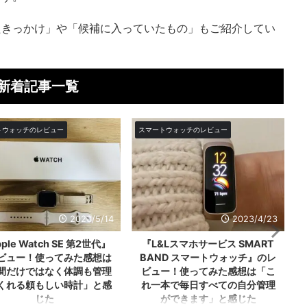
たきっかけ」や「候補に入っていたもの」もご紹介してい
新着記事一覧
トウォッチのレビュー
スマートウォッチのレビュー
2023/4/23
2023/2/15
&Lスマホサービス SMART
『rasiku Fabian(ファビアン)
ND スマートウォッチ』のレ
スマートウォッチ』のレビュ
ー！使ってみた感想は「こ
ー！使ってみた感想は「あの話
本で毎日すべての自分管理
題の女子におすすめの可愛いス
ができます」と感じた
マートウォッチ」と感じた