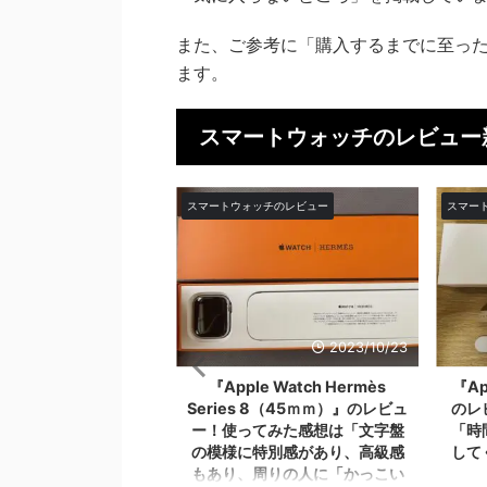
また、ご参考に「購入するまでに至っ
ます。
スマートウォッチのレビュー
ッチのレビュー
スマートウォッチのレビュー
スマー
2023/10/23
2023/5/14
e Watch Hermès
『Apple Watch SE 第2世代』
『L
 8（45ｍｍ）』のレビュ
のレビュー！使ってみた感想は
BA
てみた感想は「文字盤
「時間だけではなく体調も管理
ビュ
特別感があり、高級感
してくれる頼もしい時計」と感
れ一
周りの人に「かっこい
じた