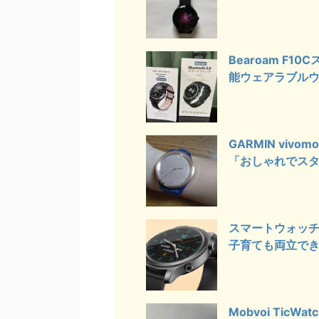
Bearoam F
能ウェアラブル
GARMIN vi
「おしゃれでス
スマートウォッチ 
子育ても両立で
Mobvoi Ti