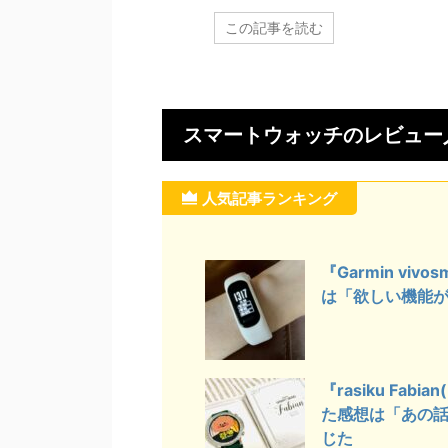
言われる」と感じた
滋賀県にお住いの31歳女性（教育
東京
の記事を読む
この記事を読む
住いの46歳女性（専門
系：事務職）が2022年10月頃に購
業：事
：専門職）が2022年10
入された『Apple Watch SE 第2世
購入さ
れた『Apple Watch
代』を実際に使ってみたレビュー
SMA
Series 8（45ｍｍ）』を
をご紹介します。 購入したガジェ
チ』
てみたレビューをご紹
ットを実際に使ってみて良かった
をご
スマートウォッチのレビュー
 購入したガジェットを
ところやイマイチなところをまと
ット
てみて良かったところ
めておりますので、ガジェットを
とこ
なところをまとめてお
人気記事ランキング
購入する前に評価や口コミが気に
めて
、ガジェットを購入す
なっている方は参考にしてくださ
購入
や口コミが気になって
い。 Apple Watch SE 第2世代
なっ
考にしてください。 気
created by Rinker Apple(アップ
い。 
『Garmin vi
るところ 軽い 腕にフィ
ル) Amazon 楽天市場 Yahooショ
本で
は「欲しい機能
調管理ができる Apple
ッピング 気に入っているところ ...
帯が手
mès Series 8 created
の受
す 
に ...
『rasiku F
た感想は「あの
じた