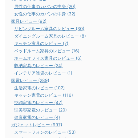
男性の仕事のカバンの中身 (20)
女性の仕事のカバンの中身 (32)
家具レビュー (92)
リビングルーム家具のレビュー (30)
ダイニングルーム家具のレビュー (8)
キッチン家具のレビュー (7)
ベッドルーム家具のレビュー (16)
ホームオフィス家具のレビュー (6)
スマートウォッチのレビュー
スマートウォッチのレビュー
収納家具のレビュー (24)
インテリア雑貨のレビュー (1)
家電レビュー (289)
生活家電のレビュー (102)
キッチン家電のレビュー (116)
2023/12/12
2023/10/23
空調家電のレビュー (47)
『YOME YM-S33WATCH 丸型
『Apple Watch Hermès
理美容家電のレビュー (20)
スマートウォッチ』のレビュ
Series 8（45ｍｍ）』のレビュ
健康家電のレビュー (4)
ー！使ってみた感想は「安価で
ー！使ってみた感想は「文字盤
ガジェットレビュー (997)
優れたスマートウォッチ」と感
の模様に特別感があり、高級感
スマートフォンのレビュー (53)
じた
もあり、周りの人に「かっこい