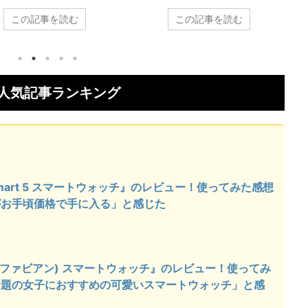
都にお住いの49歳女性（自営
岡山県にお住いの27歳女性（不動
この記事を読む
この記事を読む
務代行）が2023年1月頃に
産・建築系：施工管理）が2023年
れた『L&Lスマホサービス
1月頃に購入された『rasiku
RT BAND スマートウォッ
Fabian(ファビアン) スマートウォ
を実際に使ってみたレビュー
ッチ』を実際に使ってみたレビュ
紹介します。 購入したガジェ
ーをご紹介します。 購入したガジ
人気記事ランキング
を実際に使ってみて良かった
ェットを実際に使ってみて良かっ
ろやイマイチなところをまと
たところやイマイチなところをま
おりますので、ガジェットを
とめておりますので、ガジェット
する前に評価や口コミが気に
を購入する前に評価や口コミが気
ている方は参考にしてくださ
になっている方は参考にしてくだ
気に入っているところ これ一
さい。 気に入っているところ 推し
vosmart 5 スマートウォッチ』のレビュー！使ってみた感想
毎日の体調管理ができます 携
を持ち歩ける 丸型液晶が可愛い リ
がお手頃価格で手に入る」と感じた
元に無くてもメールやSNS
ーズナブルな価格 rasiku Fabian
信もその場でチェックできま
スマートウォッチ created by&nb
設定しておくと、運動不足の私
...
abian(ファビアン) スマートウォッチ』のレビュー！使ってみ
話題の女子におすすめの可愛いスマートウォッチ」と感