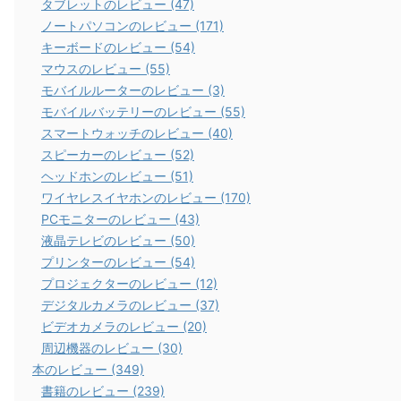
タブレットのレビュー (47)
いね」と言われる」と感じた
愛媛県にお住いの50歳女性（流
この記事を読む
この記事を読む
ノートパソコンのレビュー (171)
香川県にお住いの46歳女性（専門
通・小売系：データ入力と事務）
キーボードのレビュー (54)
コンサル系：専門職）が2022年10
が2022年10月頃に購入された
マウスのレビュー (55)
月頃に購入された『Apple Watch
『YOME YM-S33WATCH 丸型ス
モバイルルーターのレビュー (3)
Hermès Series 8（45ｍｍ）』を
マートウォッチ
モバイルバッテリーのレビュー (55)
実際に使ってみたレビューをご紹
【Bluetooth5.2&100種類以上文字
スマートウォッチのレビュー (40)
介します。 購入したガジェットを
盤自由設定】 活動量計 IP68防水
実際に使ってみて良かったところ
スピーカーのレビュー (52)
スポーツウォッチ メンズ レディー
やイマイチなところをまとめてお
ヘッドホンのレビュー (51)
ス 1.28インチHD画面 丸型 薄型 軽
りますので、ガジェットを購入す
ワイヤレスイヤホンのレビュー (170)
量』を実際に使ってみたレビュー
る前に評価や口コミが気になって
をご紹介します。 購入したガジェ
PCモニターのレビュー (43)
いる方は参考にしてください。 気
ットを実際に使ってみて良かった
液晶テレビのレビュー (50)
に入っているところ 軽い 腕にフィ
ところやイマイチなところをまと
プリンターのレビュー (54)
ットする 体調管理ができる Apple
めておりますので、ガジェットを
プロジェクターのレビュー (12)
Watch Hermès Series 8 created
購入する前に評価や口コミが気に
デジタルカメラのレビュー (37)
by& ...
なっている方は参考に ...
ビデオカメラのレビュー (20)
周辺機器のレビュー (30)
本のレビュー (349)
書籍のレビュー (239)