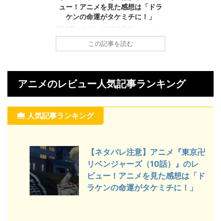
ュー！アニメを見た感想は「ドラ
ケンの命運がタケミチに！」
茨城県にお住いの29歳男性（メーカ
ー系：会社員）が2022年4月頃に
この記事を読む
「Abema」で見たアニメ『東京卍リ
ベンジャーズ（10話）』のレビューを
ご紹介します。 アニメを見た感想や
見どころをネタバレ覚悟で解説してお
アニメのレビュー人気記事ランキング
りますので、『東京卍リベンジャーズ
（10話）』の内容を知りたい方は参考
にしてください。 このアニメの見ど
ころ ドラケンを託されたタケミチ 因
人気記事ランキング
縁のキヨマサと二度目のタイマン タ
ケミチ気力の締め落とし アニメ『東
京卍リベンジャーズ（10話）』のあら
すじ 東京卍會と、仮総長の半間修二
【ネタバレ注意】アニメ『東京卍
が率いる愛美愛主による大 ...
リベンジャーズ（10話）』のレ
ビュー！アニメを見た感想は「ド
ラケンの命運がタケミチに！」