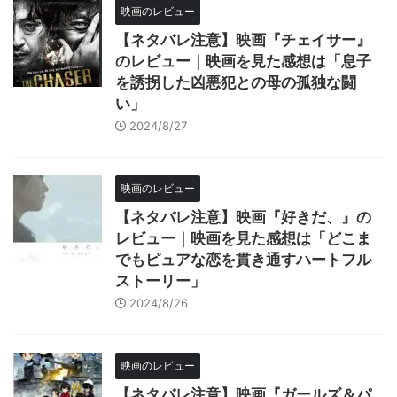
映画のレビュー
【ネタバレ注意】映画『チェイサー』
のレビュー｜映画を見た感想は「息子
を誘拐した凶悪犯との母の孤独な闘
い」
2024/8/27
映画のレビュー
【ネタバレ注意】映画『好きだ、』の
レビュー｜映画を見た感想は「どこま
でもピュアな恋を貫き通すハートフル
ストーリー」
2024/8/26
映画のレビュー
【ネタバレ注意】映画『ガールズ＆パ