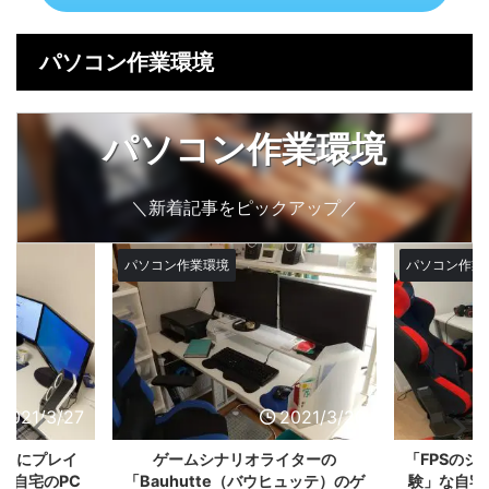
パソコン作業環境
パソコン作業環境
＼新着記事をピックアップ／
パソコン作業環境
パソコン作業
2021/3/27
2021/3/20
快適にプレイ
ゲームシナリオライターの
「FPSの
な自宅のPC
「Bauhutte（バウヒュッテ）のゲ
験」な自宅