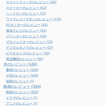
スマートウォッチのレビュー (40)
スピーカーのレビュー (52)
ヘッドホンのレビュー (51)
ワイヤレスイヤホンのレビュー (170)
PCモニターのレビュー (43)
液晶テレビのレビュー (50)
プリンターのレビュー (54)
プロジェクターのレビュー (12)
デジタルカメラのレビュー (37)
ビデオカメラのレビュー (20)
周辺機器のレビュー (30)
本のレビュー (349)
書籍のレビュー (239)
小説のレビュー (109)
漫画のレビュー (1)
動画のレビュー (394)
映画のレビュー (392)
ドラマのレビュー (1)
アニメのレビュー (1)