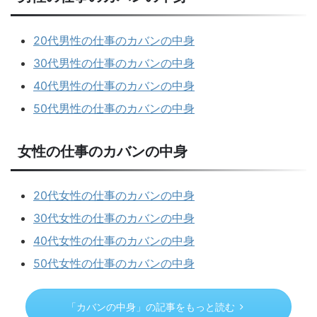
の中身の紹
カバンの中身
の仕事のカバンの中身の紹介をまとめ
「ぽこん」さ
。 「ゆう」
ています。 「あきら」さんのプロフ
の仕事の基本
在の仕事の基
ィール 現在の仕事の基本情報 業種：
20代男性の仕事のカバンの中身
（電気・電子
職種：高校教
IT・通信系 職種：プログラマー 従業
系開発職 従業
名 年収：300
員規模：～10名 年収：300万円未満
30代男性の仕事のカバンの中身
収：500万円～
師 雇用形
役職：特になし 雇用形態：個人事業
40代男性の仕事のカバンの中身
主 在籍期間：3ヵ月未 ...
50代男性の仕事のカバンの中身
女性の仕事のカバンの中身
20代女性の仕事のカバンの中身
30代女性の仕事のカバンの中身
40代女性の仕事のカバンの中身
50代女性の仕事のカバンの中身
「カバンの中身」の記事をもっと読む