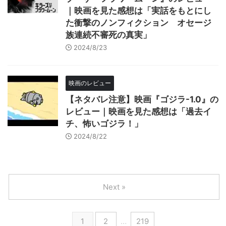
｜映画を見た感想は「実話をもとにし
た衝撃のノンフィクション オセージ
族連続不審死の真実」
2024/8/23
映画のレビュー
【ネタバレ注意】映画『ゴジラ-1.0』の
レビュー｜映画を見た感想は「過去イ
チ、怖いゴジラ！」
2024/8/22
Next »
1
2
…
219