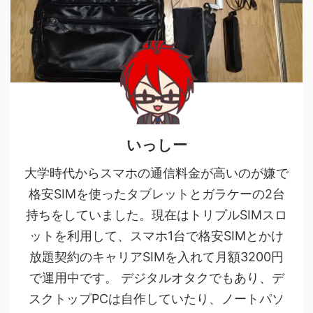
いっしー
大学時代からスマホの通信料金が高いのが嫌で
格安SIMを使ったタブレットとガラケーの2台
持ちをしていました。現在はトリプルSIMスロ
ットを利用して、スマホ1台で格安SIMとかけ
放題契約のキャリアSIMを入れて月額3200円
で運用中です。 デジタルオタクでもあり、デ
スクトップPCは自作していたり、ノートパソ