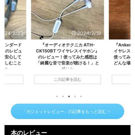
2024/2/23
2024/2/19
n スタンダード
『オーディオテクニカ ATH-
『Anker So
ン』のレビュ
CK150BT ワイヤレスイヤホン』
イヤレスイ
は「安心して
のレビュー！使ってみた感想は
使ってみた
を楽しむこと
「綺麗な音で音楽が聴ける！」と
どんな場面
感じた
感じた
歳女性（金
埼玉県にお住いの39歳女性（自由
神奈川県にお
む
この記事を読む
2022年5月
業：ライター業）が2023年9月頃に購
生）が202
penRun ス
入された『オーディオテクニカ ATH-
『Anker Sou
導イヤホン』
CK150BT ワイヤレスイヤホン』を実
レスイヤホ
ューをご紹介
際に使ってみたレビューをご紹介しま
ビューをご紹
ェットを実際
す。 購入したガジェットを実際に使
ジェットを
ころやイマイ
ってみて良かったところやイマイチな
ところやイ
「ガジェットレビュー」の記事をもっと読む
りますので、
ところをまとめておりますので、ガジ
おりますの
に評価や口コ
ェットを購入する前に評価や口コミが
前に評価や
参考にしてく
気になっている方は参考にしてくださ
は参考にして
本のレビュー
ところ 耳を
い。 気に入っているところ 操作がし
いるところ 