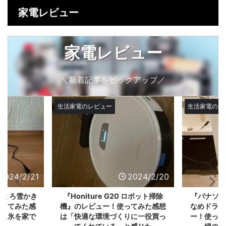
る方は参考にしてください。 気に入
っているとこ
してくださ
家電レビュー
っているところ 観音開きで出し入れ
ろから見ても
ろ すっきり
しやすい オープン棚もあり、よく使
ったり座れる
奥行きが浅く
うものがすぐに取れる スライド棚で
ソファ(マイスBE/
シンプルなデ
調理 ...
アにも合わせ
家電レビュー
＼新着記事をピックアップ／
生活家電のレビュー
生活家電のレ
2024/2/21
2024/2/20
わ とろ雪かき
『Honiture G20 ロボット掃除
『パナソニッ
使ってみた感
機』のレビュー！使ってみた感想
なめドラム
かき氷を家で
は「快適な環境づくりに一役買っ
ー！使って