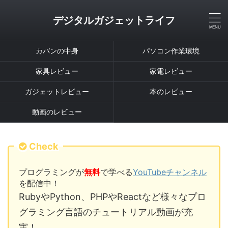
デジタルガジェットライフ
カバンの中身
パソコン作業環境
家具レビュー
家電レビュー
ガジェットレビュー
本のレビュー
動画のレビュー
Check
プログラミングが
無料
で学べる
YouTubeチャンネル
を配信中！
RubyやPython、PHPやReactなど様々なプロ
グラミング言語のチュートリアル動画が充
実！