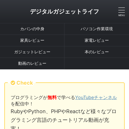
デジタルガジェットライフ
カバンの中身
パソコン作業環境
家具レビュー
家電レビュー
ガジェットレビュー
本のレビュー
動画のレビュー
Check
プログラミングが
無料
で学べる
YouTubeチャンネル
を配信中！
RubyやPython、PHPやReactなど様々なプロ
グラミング言語のチュートリアル動画が充
実！