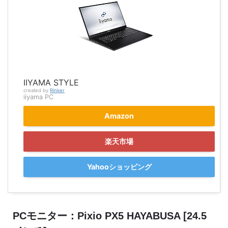
IIYAMA STYLE
created by
Rinker
iiyama PC
Amazon
楽天市場
Yahooショッピング
PCモニター：Pixio PX5 HAYABUSA [24.5