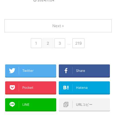
2024/7/24
Next »
1
2
3
…
219
Twitter
Share
Pocket
Hatena
LINE
URLコピー