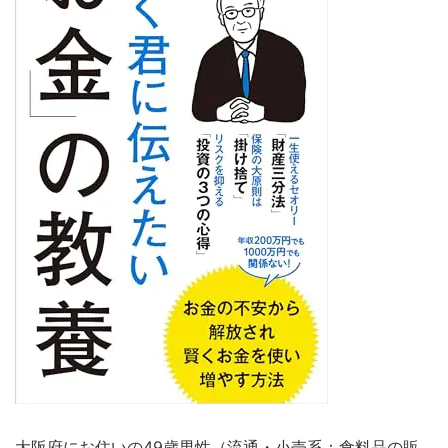
大阪府にお住いの49歳男性（流通・小売系：食料品の販