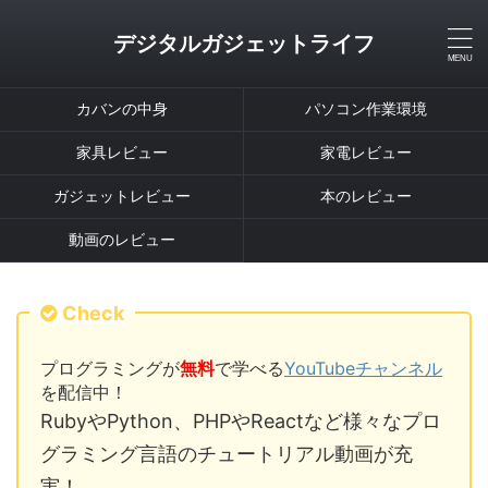
デジタルガジェットライフ
カバンの中身
パソコン作業環境
家具レビュー
家電レビュー
ガジェットレビュー
本のレビュー
動画のレビュー
Check
プログラミングが
無料
で学べる
YouTubeチャンネル
を配信中！
RubyやPython、PHPやReactなど様々なプロ
グラミング言語のチュートリアル動画が充
実！