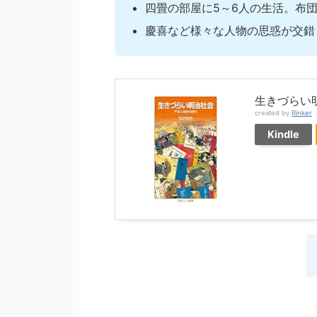
四畳の部屋に5～6人の生活。布
慶喜など様々な人物の思惑が交錯
生きづらい
created by
Rinker
Kindle