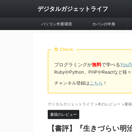
デジタルガジェットライフ
パソコン作業環境
カバンの中身
Check
プログラミングが
無料
で学べる
You
RubyやPython、PHPやReac
チャンネル登録は
こちら
！
デジタルガジェットライフ
>
本のレビュー
>
書籍
書籍のレビュー
【書評】『生きづらい明