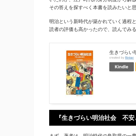
その答えを探すべく本書を読みたいと
明治という新時代が築かれていく過程
読者の評価も高かったので、読んでみ
生きづらい
created by
Rinker
Kindle
『生きづらい明治社会 不安
まず、著者は、明治時代の鳥取県の一