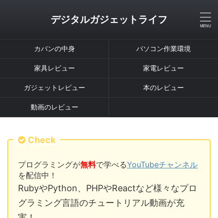
デジタルガジェットライフ
カバンの中身
パソコン作業環境
家具レビュー
家電レビュー
ガジェットレビュー
本のレビュー
動画のレビュー
Check
プログラミングが
無料
で学べる
YouTubeチャンネル
を配信中！
RubyやPython、PHPやReactなど様々なプロ
グラミング言語のチュートリアル動画が充
実！