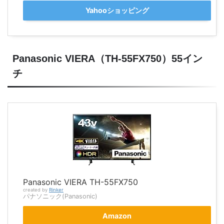
Yahooショッピング
Panasonic VIERA（TH-55FX750）55イン
チ
Panasonic VIERA TH-55FX750
created by
Rinker
パナソニック(Panasonic)
Amazon