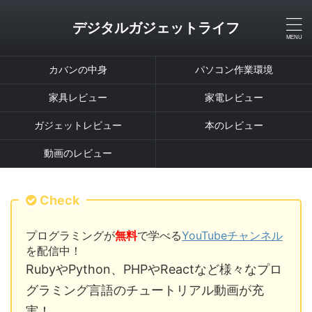
デジタルガジェットライフ
カバンの中身
パソコン作業環境
家具レビュー
家電レビュー
ガジェットレビュー
本のレビュー
動画のレビュー
Check
プログラミングが
無料
で学べる
YouTubeチャンネル
を配信中！
RubyやPython、PHPやReactなど様々なプロ
グラミング言語のチュートリアル動画が充
実！