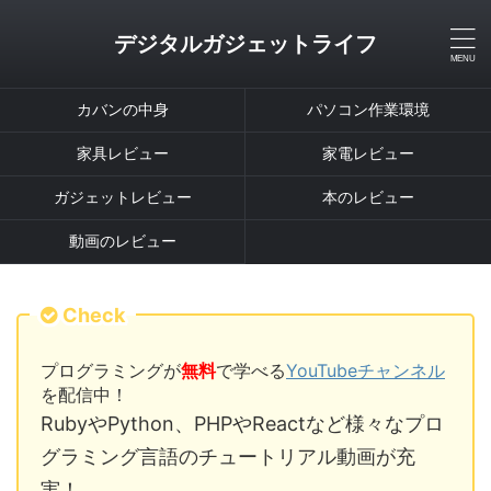
デジタルガジェットライフ
カバンの中身
パソコン作業環境
家具レビュー
家電レビュー
ガジェットレビュー
本のレビュー
動画のレビュー
Check
プログラミングが
無料
で学べる
YouTubeチャンネル
を配信中！
RubyやPython、PHPやReactなど様々なプロ
グラミング言語のチュートリアル動画が充
実！