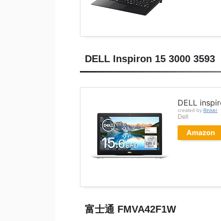
DELL Inspiron 15 3000 3593
DELL inspi
created by
Rinker
Dell
Amazon
富士通 FMVA42F1W