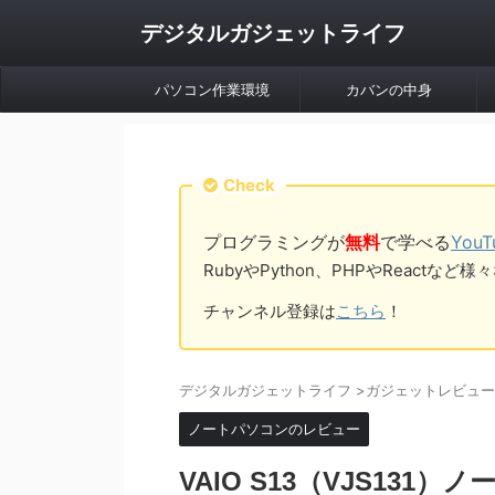
デジタルガジェットライフ
パソコン作業環境
カバンの中身
Check
プログラミングが
無料
で学べる
You
RubyやPython、PHPやReac
チャンネル登録は
こちら
！
デジタルガジェットライフ
>
ガジェットレビュー
ノートパソコンのレビュー
VAIO S13（VJS13