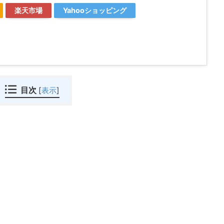
楽天市場
Yahooショッピング
目次
[
表示
]