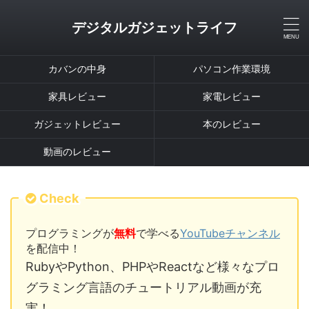
デジタルガジェットライフ
カバンの中身
パソコン作業環境
家具レビュー
家電レビュー
ガジェットレビュー
本のレビュー
動画のレビュー
Check
プログラミングが
無料
で学べる
YouTubeチャンネル
を配信中！
RubyやPython、PHPやReactなど様々なプロ
グラミング言語のチュートリアル動画が充
実！