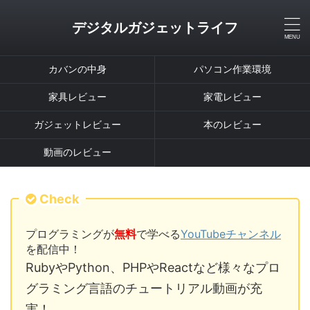
デジタルガジェットライフ
カバンの中身
パソコン作業環境
家具レビュー
家電レビュー
ガジェットレビュー
本のレビュー
動画のレビュー
Check
プログラミングが
無料
で学べる
YouTubeチャンネル
を配信中！
RubyやPython、PHPやReactなど様々なプロ
グラミング言語のチュートリアル動画が充
実！