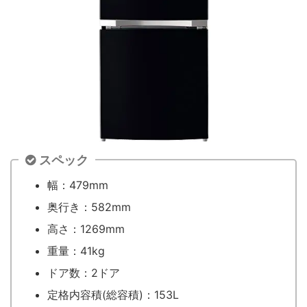
スペック
幅：479mm
奥行き：582mm
高さ：1269mm
重量：41kg
ドア数：2ドア
定格内容積(総容積)：153L