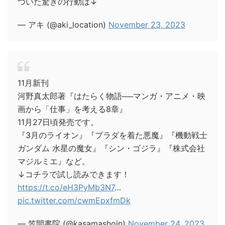
ついた驚きの行動は↓
— アキ (@aki_location)
November 23, 2023
11月新刊
河野真太郎著『はたらく物語──マンガ・アニメ・映
画から「仕事」を考える8章』
11月27日頃発売です。
『3月のライオン』『プラダを着た悪魔』『機動戦士
ガンダム 水星の魔女』『シン・ゴジラ』『株式会社
マジルミエ』など。
↓コチラで試し読みできます！
https://t.co/eH3PyMb3N7
…
pic.twitter.com/cwmEpxfmDk
— 笠間書院 (@kasamashoin)
November 24, 2023