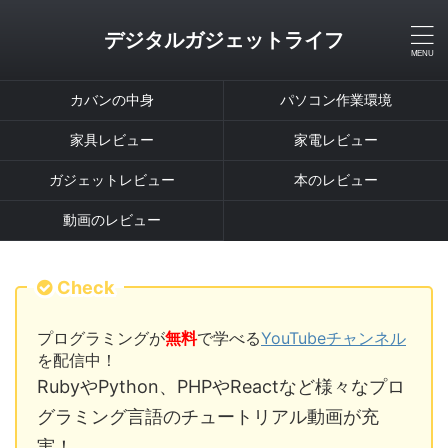
デジタルガジェットライフ
カバンの中身
パソコン作業環境
家具レビュー
家電レビュー
ガジェットレビュー
本のレビュー
動画のレビュー
Check
プログラミングが
無料
で学べる
YouTubeチャンネル
を配信中！
RubyやPython、PHPやReactなど様々なプロ
グラミング言語のチュートリアル動画が充
実！