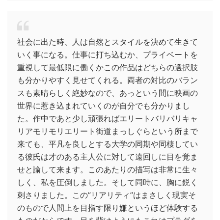
社会に出た時、人は自然とスタイルを決めて生きて
いく事になる。仕事に打ち込むか、プライベートを
重視して最低限に働くかこの作品はどちらの選択肢
も分かりやすく見せてくれる。両者の対比のバラン
スも素晴らしく絶妙なので、あっという間に映画の
世界に惹き込まれていくのが自分でも分かりまし
た。作中であと少し頑張ればエリートバリバリキャ
リアモリモリエリート街道まっしぐらという所まで
来ても、平凡を良しとする大学の同期や同棲してい
る彼氏は才のある主人公に対して遠回しに目を覚ま
せと諭して来ます。このあたりの描写は非常に生々
しく、私を圧倒しました。そして同時に、胸に鋭く
刺さりました。この”リアリティ”はまさしく現実そ
のもので人間上を目指す限り嫌というほど体験する