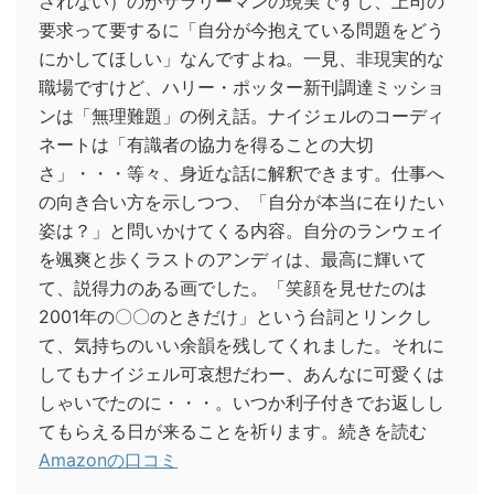
されない）のがサラリーマンの現実ですし、上司の
要求って要するに「自分が今抱えている問題をどう
にかしてほしい」なんですよね。一見、非現実的な
職場ですけど、ハリー・ポッター新刊調達ミッショ
ンは「無理難題」の例え話。ナイジェルのコーディ
ネートは「有識者の協力を得ることの大切
さ」・・・等々、身近な話に解釈できます。仕事へ
の向き合い方を示しつつ、「自分が本当に在りたい
姿は？」と問いかけてくる内容。自分のランウェイ
を颯爽と歩くラストのアンディは、最高に輝いて
て、説得力のある画でした。「笑顔を見せたのは
2001年の〇〇のときだけ」という台詞とリンクし
て、気持ちのいい余韻を残してくれました。それに
してもナイジェル可哀想だわー、あんなに可愛くは
しゃいでたのに・・・。いつか利子付きでお返しし
てもらえる日が来ることを祈ります。続きを読む
Amazonの口コミ