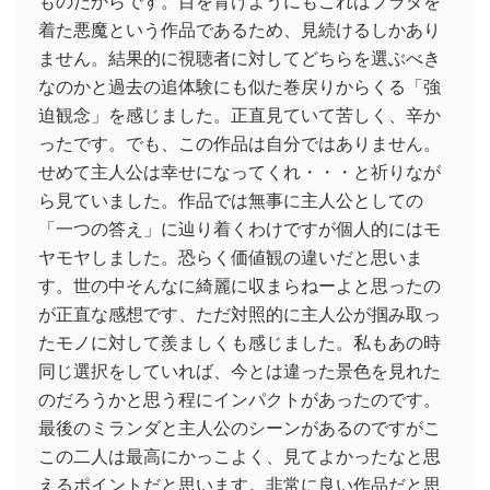
ものだからです。目を背けようにもこれはプラダを
着た悪魔という作品であるため、見続けるしかあり
ません。結果的に視聴者に対してどちらを選ぶべき
なのかと過去の追体験にも似た巻戻りからくる「強
迫観念」を感じました。正直見ていて苦しく、辛か
ったです。でも、この作品は自分ではありません。
せめて主人公は幸せになってくれ・・・と祈りなが
ら見ていました。作品では無事に主人公としての
「一つの答え」に辿り着くわけですが個人的にはモ
ヤモヤしました。恐らく価値観の違いだと思いま
す。世の中そんなに綺麗に収まらねーよと思ったの
が正直な感想です、ただ対照的に主人公が掴み取っ
たモノに対して羨ましくも感じました。私もあの時
同じ選択をしていれば、今とは違った景色を見れた
のだろうかと思う程にインパクトがあったのです。
最後のミランダと主人公のシーンがあるのですがこ
この二人は最高にかっこよく、見てよかったなと思
えるポイントだと思います。非常に良い作品だと思