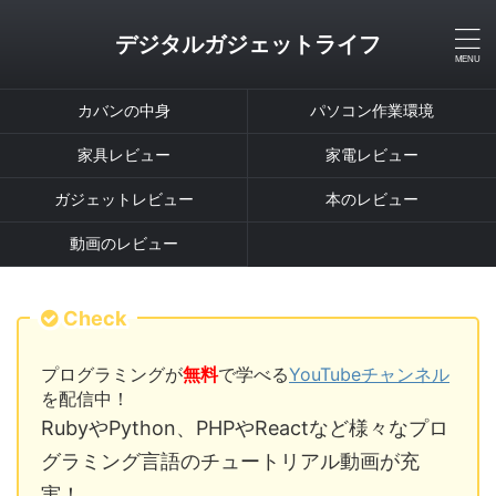
デジタルガジェットライフ
カバンの中身
パソコン作業環境
家具レビュー
家電レビュー
ガジェットレビュー
本のレビュー
動画のレビュー
Check
プログラミングが
無料
で学べる
YouTubeチャンネル
を配信中！
RubyやPython、PHPやReactなど様々なプロ
グラミング言語のチュートリアル動画が充
実！