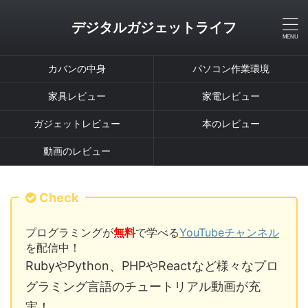
デジタルガジェットライフ
カバンの中身
パソコン作業環境
家具レビュー
家電レビュー
ガジェットレビュー
本のレビュー
動画のレビュー
Check
プログラミングが
無料
で学べる
YouTubeチャンネル
を配信中！
RubyやPython、PHPやReactなど様々なプロ
グラミング言語のチュートリアル動画が充
実！