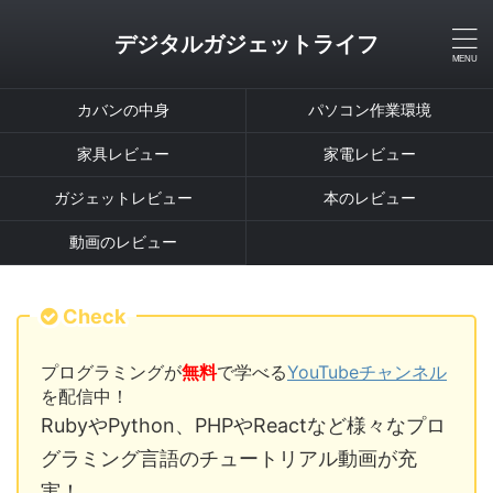
デジタルガジェットライフ
カバンの中身
パソコン作業環境
家具レビュー
家電レビュー
ガジェットレビュー
本のレビュー
動画のレビュー
Check
プログラミングが
無料
で学べる
YouTubeチャンネル
を配信中！
RubyやPython、PHPやReactなど様々なプロ
グラミング言語のチュートリアル動画が充
実！