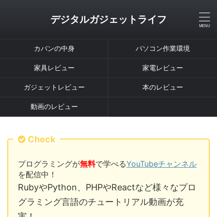
デジタルガジェットライフ
カバンの中身
パソコン作業環境
家具レビュー
家電レビュー
ガジェットレビュー
本のレビュー
動画のレビュー
Check
プログラミングが
無料
で学べる
YouTubeチャンネル
を配信中！
RubyやPython、PHPやReactなど様々なプロ
グラミング言語のチュートリアル動画が充
実！