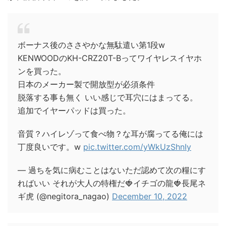
ボーナス後のささやかな無駄遣い第1段w
KENWOODのKH-CRZ20T-Bってワイヤレスイヤホ
ンを買った。
日本のメーカー製で開放型が必須条件
脱落する事も無く いい感じで耳穴にはまってる。
追加でイヤーパッドは買った。
音質？ハイレゾって食べ物？な耳が腐ってる俺には
丁度良いです。w
pic.twitter.com/yWkUzShnIy
— 過ちを気に病むことはないただ認めて次の糧にす
ればいい それが大人の特権だ🍓イチゴの龍🍓長尾ネ
ギ虎 (@negitora_nagao)
December 10, 2022