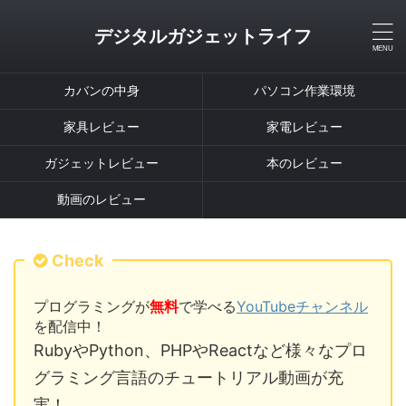
デジタルガジェットライフ
カバンの中身
パソコン作業環境
家具レビュー
家電レビュー
ガジェットレビュー
本のレビュー
動画のレビュー
Check
プログラミングが
無料
で学べる
YouTubeチャンネル
を配信中！
RubyやPython、PHPやReactなど様々なプロ
グラミング言語のチュートリアル動画が充
実！