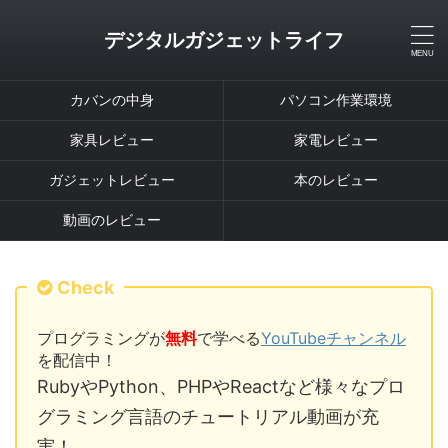
デジタルガジェットライフ
カバンの中身
パソコン作業環境
家具レビュー
家電レビュー
ガジェットレビュー
本のレビュー
動画のレビュー
Check
プログラミングが
無料
で学べる
YouTubeチャンネル
を配信中！
RubyやPython、PHPやReactなど様々なプロ
グラミング言語のチュートリアル動画が充
実！