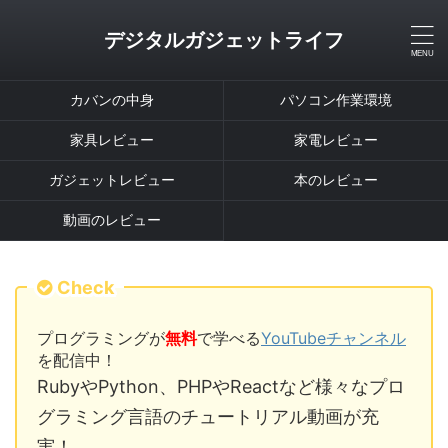
デジタルガジェットライフ
カバンの中身
パソコン作業環境
家具レビュー
家電レビュー
ガジェットレビュー
本のレビュー
動画のレビュー
Check
プログラミングが
無料
で学べる
YouTubeチャンネル
を配信中！
RubyやPython、PHPやReactなど様々なプロ
グラミング言語のチュートリアル動画が充
実！