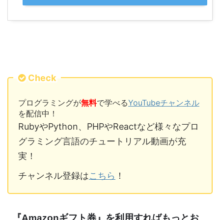
Check
プログラミングが
無料
で学べる
YouTubeチャンネル
を配信中！
RubyやPython、PHPやReactなど様々なプロ
グラミング言語のチュートリアル動画が充
実！
チャンネル登録は
こちら
！
『Amazonギフト券』を利用すればもっとお