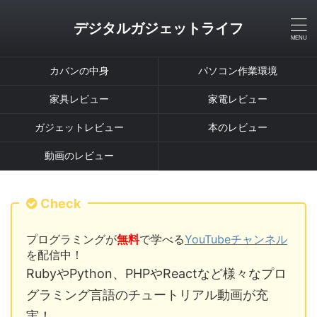
デジタルガジェットライフ
カバンの中身
パソコン作業環境
家具レビュー
家電レビュー
ガジェットレビュー
本のレビュー
動画のレビュー
Check
プログラミングが
無料
で学べる
YouTubeチャンネル
を配信中！
RubyやPython、PHPやReactなど様々なプロ
グラミング言語のチュートリアル動画が充
実！