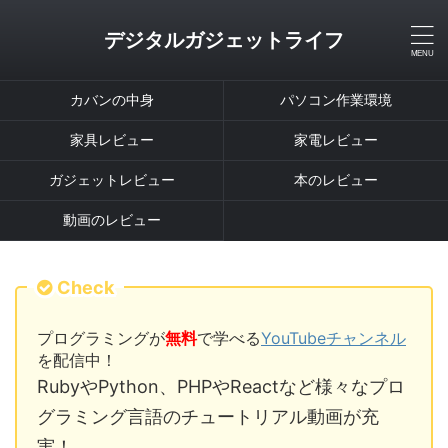
デジタルガジェットライフ
カバンの中身
パソコン作業環境
家具レビュー
家電レビュー
ガジェットレビュー
本のレビュー
動画のレビュー
Check
プログラミングが
無料
で学べる
YouTubeチャンネル
を配信中！
RubyやPython、PHPやReactなど様々なプロ
グラミング言語のチュートリアル動画が充
実！