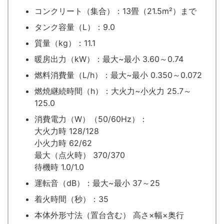
コンクリート（集合）：13畳（21.5m²）まで
タンク容量（L）：9.0
質量（kg）：11.1
暖房出力（kW）：最大~最小 3.60～0.74
燃料消費量（L/h）：最大~最小 0.350～0.072
燃焼継続時間（h）：大火力~小火力 25.7～
125.0
消費電力（W）（50/60Hz）：
大火力時 128/128
小火力時 62/62
最大（点火時） 370/370
待機時 1.0/1.0
運転音（dB）：最大~最小 37～25
着火時間（秒）：35
本体外形寸法（置台含む） 高さ×幅×奥行