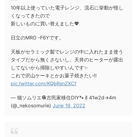
10年以上使っていた電子レンジ、流石に挙動が怪し
くなってきたので
新しいものに買い替えました💖
日立のMRO -F6Yです。
天板がセラミック製でレンジの中に入れたまま使う
タイプだから無くさないし、天井のヒーターが露出
してないから掃除しやすいんです✨
これで沢山ケーキとかお菓子焼きたい‼️
pic.twitter.com/KQbRsnZXCf
— 猫ソムリエ🧶古民家移住DIY🐾🍼41w2d→4m
(@_nekosomurie)
June 19, 2022