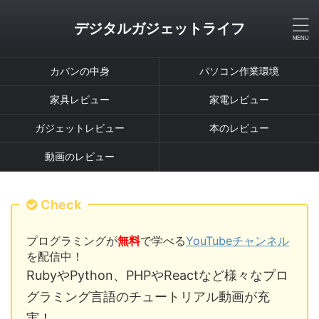
デジタルガジェットライフ
カバンの中身
パソコン作業環境
家具レビュー
家電レビュー
ガジェットレビュー
本のレビュー
動画のレビュー
Check
プログラミングが
無料
で学べる
YouTubeチャンネル
を配信中！
RubyやPython、PHPやReactなど様々なプロ
グラミング言語のチュートリアル動画が充
実！