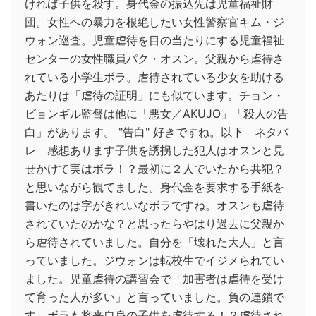
ければ子供を殺す。身代金の振込先は児童福祉財
団。女性への暴力を根絶したい女性警察官キム・ジ
ウォン巡査。児童虐待を目の当たりにする児童福祉
センターの女性職員パク・オスン。父親から虐待さ
れている小学生ボラ。虐待されている少女を助ける
あたりは「虐待の証明」にも似ています。チョン・
ビョンギル監督は他に「悪女／AKUJO」「殺人の告
白」があります。 "告白" 好きですね。以下 ネタバ
レ 感想あります子供を誘拐した犯人はオスンと見
せかけて実はボラ！？最初に２人でいたから共犯？
と思いながら観てました。身代金を要求する手紙を
書いたのは字がきれいなボラですね。オスンも虐待
されていたのかな？と思ったらやはり過去に父親か
ら虐待されていました。自分を「壊れた大人」と言
っていました。ジウォンは転校生でイジメられてい
ました。児童虐待の講習会で「加害者は虐待を受け
て育った人が多い」と言っていました。負の連鎖で
す。ボラも将来自身の子供を虐待する！？虐待され