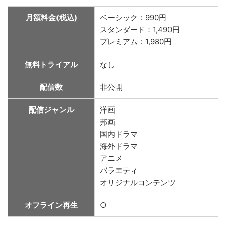
月額料金(税込)
ベーシック：990円
スタンダード：1,490円
プレミアム：1,980円
無料トライアル
なし
配信数
非公開
配信ジャンル
洋画
邦画
国内ドラマ
海外ドラマ
アニメ
バラエティ
オリジナルコンテンツ
オフライン再生
○