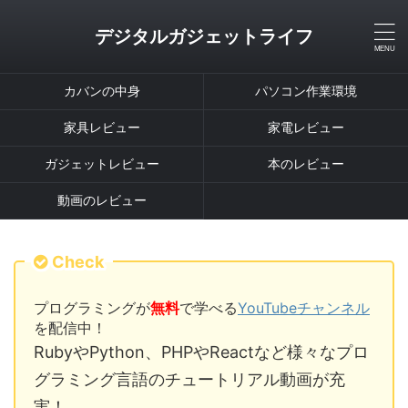
デジタルガジェットライフ
カバンの中身
パソコン作業環境
家具レビュー
家電レビュー
ガジェットレビュー
本のレビュー
動画のレビュー
Check
プログラミングが
無料
で学べる
YouTubeチャンネル
を配信中！
RubyやPython、PHPやReactなど様々なプロ
グラミング言語のチュートリアル動画が充
実！