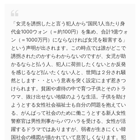
「女児を誘拐したと言う犯人から”国民1人当たり身
代金1000ウォン（＝約100円）を集め、合計1億ウォ
ン（＝1000万円）にならなければ女児を殺害する」
という声明が出されます。この時点では誰がどこで
誘拐されたのかすらわからないのですが、女児が助
かるならと払う人、犯人に荷担したくないとか反発
を感じるなど払いたくない人と、世間は２分され騒
然とします・・という意表を突く設定にまず惹きつ
けられます。貧困や虐待の中で育つ子供とそのトラ
ウマ、抜け出せない地獄のような生活。子供を助け
ようとする女性社会福祉士も自分の問題を抱えてい
る、がんばって社会のために働こうとする新人女性
警察官は男性刑事からパワハラを受ける、女性が活
躍するドラマではありますが、弱者が生きにくい韓
国社会の構図が描かれていて息苦しくなります。犯