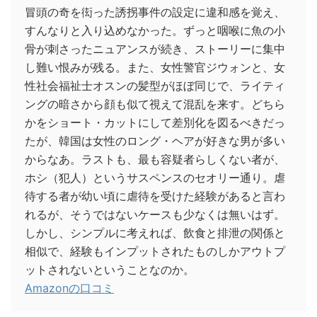
冒頭の奇を衒った誘拐事件の設定に違和感を覚え、
すんなりと入り込めなかった。ずっと咽喉に魚の小
骨が刺さったニュアンスが続き、ストーリーに集中
し難い恨みが残る。また、女性警官ジウォンと、女
性社会福祉士オスンの髪型がほぼ同じで、ライティ
ングの暗さから顔も似て視えて混乱を来す。どちら
かをショート・カットにして差別化を図るべきだっ
たが、韓国は女性のロング・ヘアが好きな男が多い
からなあ。ラストも、最も容疑者らしくない者が、
ホシ（犯人）というサスペンスのセオリー通り。虐
待する者が幼い頃に虐待を受けた経験があると言わ
れるが、そうではないケースも少なくは無いはず。
しかし、シンプルに考えれば、飲食と排泄の関係と
相似で、経験もインプットされたものしかアウトプ
ットされないということなのか。
Amazonの口コミ