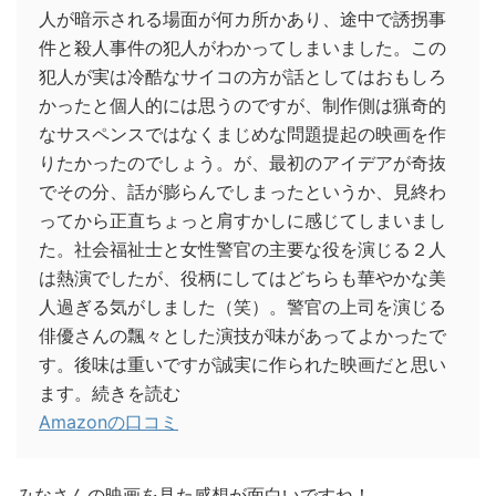
人が暗示される場面が何カ所かあり、途中で誘拐事
件と殺人事件の犯人がわかってしまいました。この
犯人が実は冷酷なサイコの方が話としてはおもしろ
かったと個人的には思うのですが、制作側は猟奇的
なサスペンスではなくまじめな問題提起の映画を作
りたかったのでしょう。が、最初のアイデアが奇抜
でその分、話が膨らんでしまったというか、見終わ
ってから正直ちょっと肩すかしに感じてしまいまし
た。社会福祉士と女性警官の主要な役を演じる２人
は熱演でしたが、役柄にしてはどちらも華やかな美
人過ぎる気がしました（笑）。警官の上司を演じる
俳優さんの飄々とした演技が味があってよかったで
す。後味は重いですが誠実に作られた映画だと思い
ます。続きを読む
Amazonの口コミ
みなさんの映画を見た感想が面白いですね！