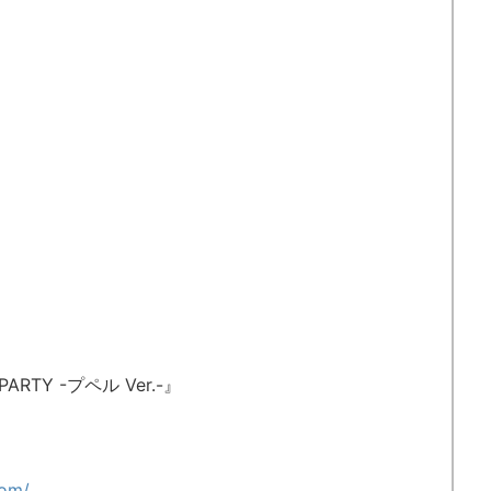
）
RTY -プペル Ver.-』
com/