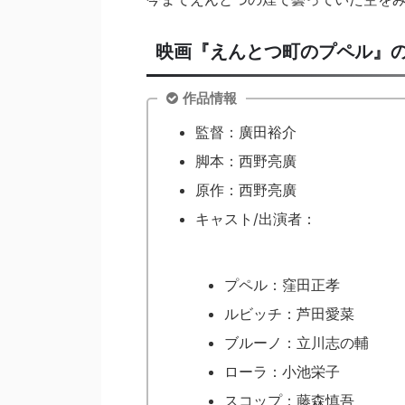
映画『えんとつ町のプペル』
作品情報
監督：廣田裕介
脚本：西野亮廣
原作：西野亮廣
キャスト/出演者：
プペル：窪田正孝
ルビッチ：芦田愛菜
ブルーノ：立川志の輔
ローラ：小池栄子
スコップ：藤森慎吾