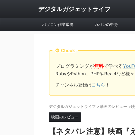
デジタルガジェットライフ
パソコン作業環境
カバンの中身
Check
プログラミングが
無料
で学べる
You
RubyやPython、PHPやReac
チャンネル登録は
こちら
！
デジタルガジェットライフ
>
動画のレビュー
>
映
映画のレビュー
【ネタバレ注意】映画『