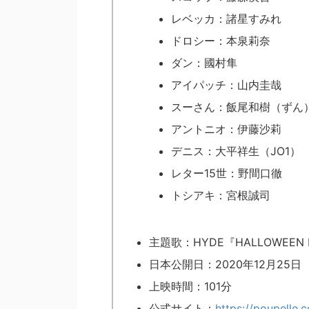
レベッカ：諸星すみれ
ドロシー：本泉莉奈
ダン：國村隼
アイパッチ：山内圭哉
スーさん：飯尾和樹（ずん
アントニオ：伊藤沙莉
デニス：大平祥生（JO1）
レター15世：野間口徹
トシアキ：宮根誠司
主題歌：HYDE『HALLOWEEN PA
日本公開日：2020年12月25日
上映時間：101分
公式サイト：
https://poupelle.