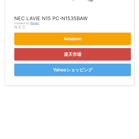
NEC LAVIE N15 PC-N1535BAW
created by
Rinker
N E C
Amazon
楽天市場
Yahooショッピング