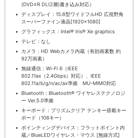
(DVD±R DL(2層)書き込み対応）
ディスプレイ：15.6型ワイドフルHD 広視野角
スーパーファイン液晶[1920×1080]
グラフィックス：Intel® Iris® Xe graphics
テレビ：なし
カメラ：HD Webカメラ内蔵（有効画素数 約
92万画素）
無線通信：Wi-Fi 6（IEEE
802.11ax（2.4Gbps）対応）、IEEE
802.11a/b/g/n/ac/ax準拠 MU-MIMO対応
Bluetooth：Bluetooth® ワイヤレステクノロジ
ー Ver.5.0準拠
キーボード：プリズムクリア テンキー搭載キー
ボード（108キー）
ポインティングデバイス：フラットポイント内
蔵／BlueLEDワイヤレス・マウス [無線方式]