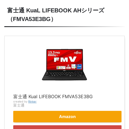
富士通 KuaL LIFEBOOK AHシリーズ
（FMVA53E3BG）
富士通 Kual LIFEBOOK FMVA53E3BG
created by
Rinker
富士通
Amazon