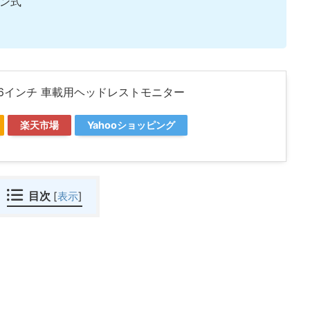
イン式
 11.6インチ 車載用ヘッドレストモニター
楽天市場
Yahooショッピング
目次
[
表示
]