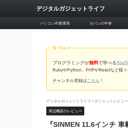
デジタルガジェットライフ
パソコン作業環境
カバンの中身
Check
プログラミングが
無料
で学べる
You
RubyやPython、PHPやReac
チャンネル登録は
こちら
！
デジタルガジェットライフ
>
ガジェットレビュー
周辺機器のレビュー
『SINMEN 11.6イ