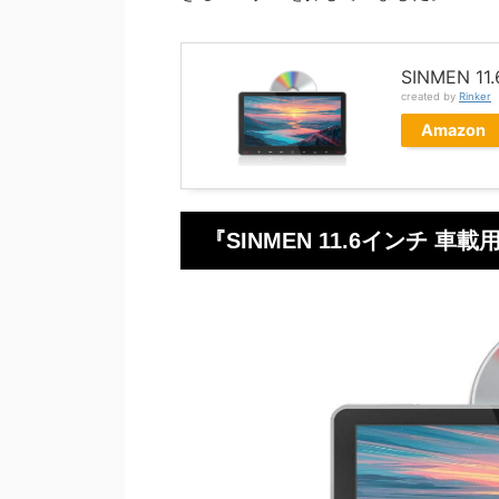
SINMEN
created by
Rinker
Amazon
『SINMEN 11.6インチ