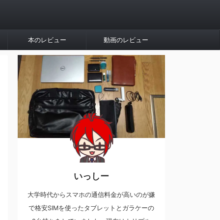
本のレビュー
動画のレビュー
いっしー
大学時代からスマホの通信料金が高いのが嫌
で格安SIMを使ったタブレットとガラケーの