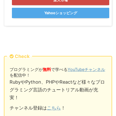
Yahooショッピング
Check
プログラミングが
無料
で学べる
YouTubeチャンネル
を配信中！
RubyやPython、PHPやReactなど様々なプロ
グラミング言語のチュートリアル動画が充
実！
チャンネル登録は
こちら
！