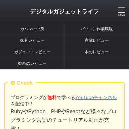
デジタルガジェットライフ
カバンの中身
パソコン作業環境
家具レビュー
家電レビュー
ガジェットレビュー
本のレビュー
動画のレビュー
Check
プログラミングが
無料
で学べる
YouTubeチャンネル
を配信中！
RubyやPython、PHPやReactなど様々なプロ
グラミング言語のチュートリアル動画が充
実！