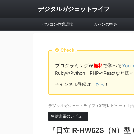
デジタルガジェットライフ
パソコン作業環境
カバンの中身
Check
プログラミングが
無料
で学べる
You
RubyやPython、PHPやReac
チャンネル登録は
こちら
！
デジタルガジェットライフ
>
家電レビュー
>
生活
生活家電のレビュー
『日立 R-HW62S（N）