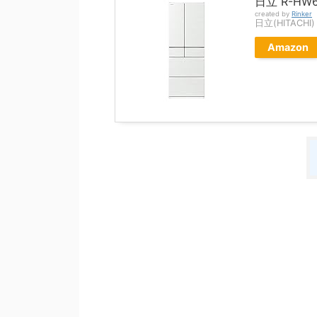
日立 R-HW
created by
Rinker
日立(HITACHI)
Amazon