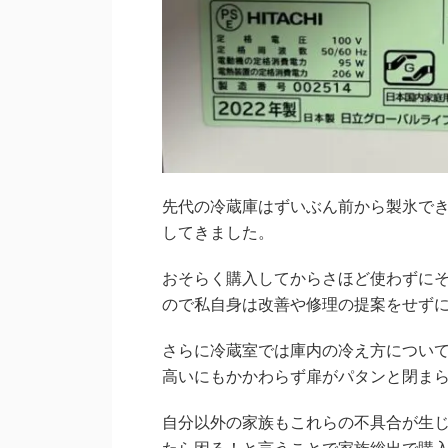
先代の冷蔵庫はずいぶん前から製氷で
してきました。
おそらく購入してからさほど使わずに
ので私自身は改善や修理の提案をせず
さらに冷蔵室では庫内の冷え方につい
高いにもかかわらず扉がパタンと閉ま
自分以外の家族もこれらの不具合が生
たら困る！と言うことで家族総出で購