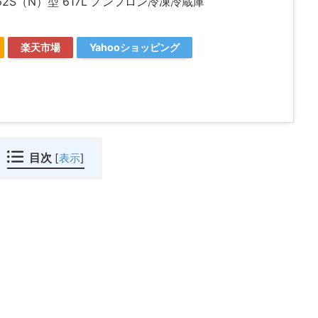
62S（N）型 617L ノンフロン冷凍冷蔵庫
楽天市場
Yahooショッピング
目次
[
表示
]