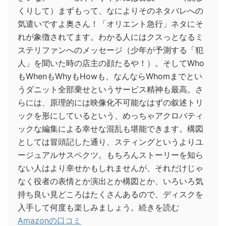
くりして）まずもって、なによりそのネタバレへの
気遣いですよ奥さん！「オリエント急行」ネタにそ
れが象徴されてます。わかる人にはクスっとなるミ
ステリファンへのメッセージ（少年が予測する「犯
人」を聞いた時の店主の顔たるや！）。そしてWho
もWhenもWhyもHowも、なんならWhomまでとい
うダニット全部乗せというサービス精神も最高。さ
らには、原理的には映像化不可能なはずの叙述トリ
ックを形にしているという、めっちゃアクロバティ
ックな編集による幸せな混乱も堪能できます。構図
としては冒頭記した通り、スティングというよりユ
ージュアルサスペクツ。もちろんストーリーを知ら
ない人はより幸せかもしれませんが、それだけじゃ
なく役者の表情とか演出とか構図とか、いろいろ気
持ち良い見どころはたくさんあるので、ディスクを
入手して何度も楽しみましょう。続きを読む
Amazonの口コミ