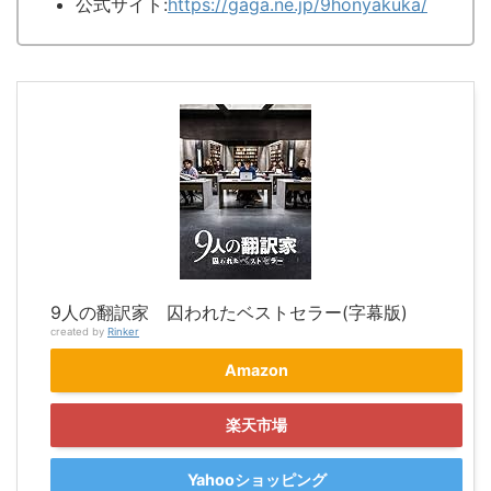
公式サイト:
https://gaga.ne.jp/9honyakuka/
9人の翻訳家 囚われたベストセラー(字幕版)
created by
Rinker
Amazon
楽天市場
Yahooショッピング