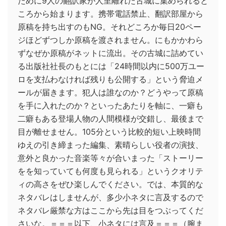
ために9人の翻訳家が人里離れた古城に集められると
ころから始まります。携帯電話禁止、翻訳部屋から
原稿を持ち出すのもNG。それどころか毎日20ペー
ジほどずつしか原稿を渡されません。にもかかわら
ずなぜか原稿がネットに流出。その古城に詰めてい
る出版社社長のもとには「24時間以内に500万ユー
ロを支払わなければ残りも公開する」という脅迫メ
ールが届きます。犯人は誰なのか？どうやって原稿
を手に入れたのか？といったあたりを軸に、一癖も
二癖もある登場人物の人間模様が交錯し、最後まで
目が離せません。105分という比較的短い上映時間
ゆえの引き締まった編集、素晴らしい役者の演技、
意外と良かった音楽等々が合いまった「ストーリー
をを知っていても何度も見られる」というクオリテ
ィの高さをぜひ楽しんでください。では、本質的な
ネタバレはしませんが、多少小ネタに言及するので
ネタバレ厳禁な方はここから先は目をつぶってくだ
さいな。＝＝＝以下、小ネタには言及＝＝＝（腕ま