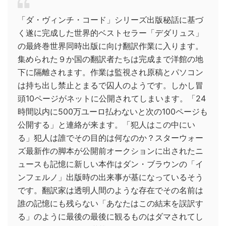
「ダ・ヴィンチ・コード」シリーズ出版秘話に基づ
く遂に完成した世界的ベストセラー「デダリュス」
の最終巻世界同時出版に向け翻訳作業に入ります。
集められた９か国の翻訳者たちは完成まで洋館の地
下に隔離されます。作業は監視され原稿とパソコン
は持ち出し禁止とまるで囚人のようです。しかし冒
頭10ページがネットに公開されてしまいます。「24
時間以内に500万ユーロ払わないと次の100ページも
公開する」と連絡が来ます。「犯人はこの中にい
る」犯人は誰でその目的は何なのか？スターウォー
ズ最新作の脚本が公開前オークションに出されたニ
ュースも記憶に新しい本作はダン・ブラウンの「イ
ンフェルノ」出版時の出来事が基になっているそう
です。翻訳家は透明人間のような存在でその名前は
誰の記憶にも残らない「あなたはこの結末を誤訳す
る」のように最後の最後に観るものはダマされてし