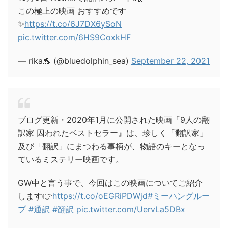
この極上の映画 おすすめです
✨
https://t.co/6J7DX6ySoN
pic.twitter.com/6HS9CoxkHF
— rika🐬 (@bluedolphin_sea)
September 22, 2021
ブログ更新・2020年1月に公開された映画『9人の翻
訳家 囚われたベストセラー』は、珍しく「翻訳家」
及び「翻訳」にまつわる事柄が、物語のキーとなっ
ているミステリー映画です。
GW中と言う事で、今回はこの映画についてご紹介
します👉
https://t.co/oEGRiPDWjd
#ミーハングルー
プ
#通訳
#翻訳
pic.twitter.com/UervLa5DBx