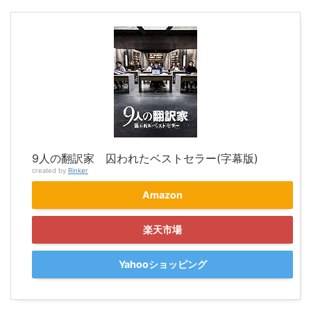
9人の翻訳家 囚われたベストセラー(字幕版)
created by
Rinker
Amazon
楽天市場
Yahooショッピング