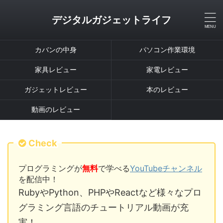
デジタルガジェットライフ
カバンの中身
パソコン作業環境
家具レビュー
家電レビュー
ガジェットレビュー
本のレビュー
動画のレビュー
Check
プログラミングが
無料
で学べる
YouTubeチャンネル
を配信中！
RubyやPython、PHPやReactなど様々なプロ
グラミング言語のチュートリアル動画が充
実！