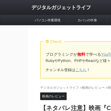
デジタルガジェットライフ
パソコン作業環境
カバンの中身
Check
プログラミングが
無料
で学べる
You
RubyやPython、PHPやReac
チャンネル登録は
こちら
！
デジタルガジェットライフ
>
動画のレビュー
>
映
映画のレビュー
【ネタバレ注意】映画『C