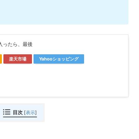
度入ったら、最後
楽天市場
Yahooショッピング
目次
[
表示
]