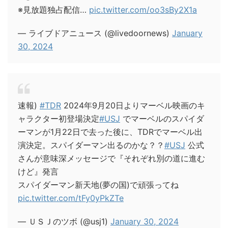
※見放題独占配信…
pic.twitter.com/oo3sBy2X1a
— ライブドアニュース (@livedoornews)
January
30, 2024
速報)
#TDR
2024年9月20日よりマーベル映画のキ
ャラクター初登場決定
#USJ
でマーベルのスパイダ
ーマンが1月22日で去った後に、TDRでマーベル出
演決定。スパイダーマン出るのかな？？
#USJ
公式
さんが意味深メッセージで『それぞれ別の道に進む
けど』発言
スパイダーマン新天地(夢の国)で頑張ってね
pic.twitter.com/tFy0yPkZTe
— ＵＳＪのツボ (@usj1)
January 30, 2024