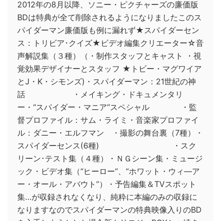
2012年の8月以降、ソニー・ピクチャーズの廉価版
BDは特典が全て削除されるようになりましたこのス
パイダーマン廉価版も例に漏れず★スパイダーセン
ス：トリビア･クイズ★ビデオ編集クリエーター☆音
声解説集（３種）（・制作スタッフとキャスト ・視
覚効果デザイナーとスタッフ ★トビー・マグワイア
とJ・K・シモンズ)・スパイダーマン：21世紀の神
話 ・メイキング・ドキュメンタリ
ー・“スパイダー・マニア”スペシャル ・監
督プロファイル：サム・ライミ・音楽家プロファイ
ル：ダニー・エルフマン ・撮影の舞台裏（7種）・
スパイダーセンス(6種) ・スク
リーン･テスト集（４種）・ＮＧシーン集・ミュージ
ック・ビデオ集（“ヒーロー”、“ホワット・ウィ―ア
ー・オール・アバウト”）・予告編集＆TVスポット
集…が収録されなくなり、純粋に本編のみの収録に
なりますなのでスパイダーマンの特典映像入りのBD