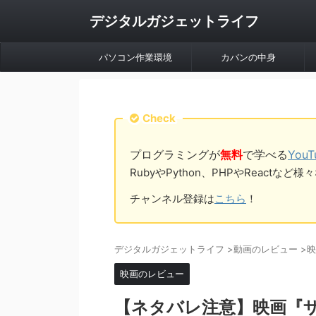
デジタルガジェットライフ
パソコン作業環境
カバンの中身
Check
プログラミングが
無料
で学べる
You
RubyやPython、PHPやReac
チャンネル登録は
こちら
！
デジタルガジェットライフ
>
動画のレビュー
>
映
映画のレビュー
【ネタバレ注意】映画『