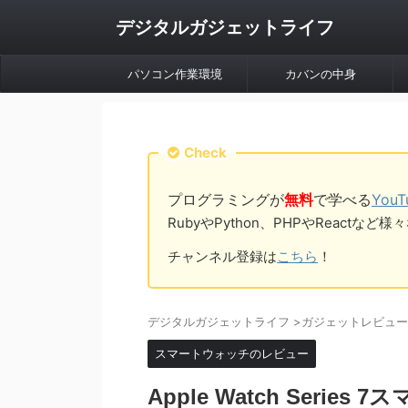
デジタルガジェットライフ
パソコン作業環境
カバンの中身
Check
プログラミングが
無料
で学べる
You
RubyやPython、PHPやReac
チャンネル登録は
こちら
！
デジタルガジェットライフ
>
ガジェットレビュー
スマートウォッチのレビュー
Apple Watch Ser