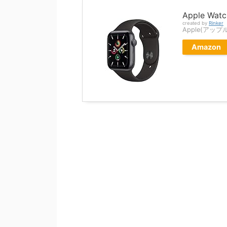
Apple Watc
created by
Rinker
Apple(アップ
Amazon