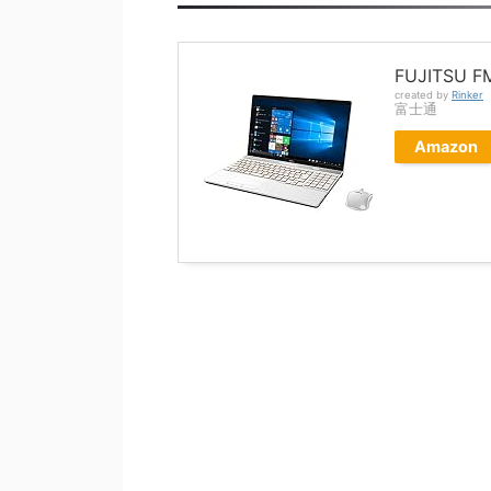
FUJITSU F
created by
Rinker
富士通
Amazon