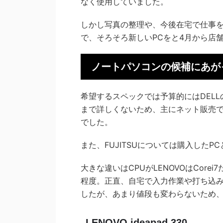
なく使用していました。
しかし写真の整理や、今後在宅で仕事を
で、そろそろ新しいPCをと4月から店
ノートパソコンの候補にあが
希望するスペックでは予算的にはDEL
まで詳しくないため、主にネット販売
でした。
また、FUJITSUについては購入した
大きな違いはCPUがLENOVOはCorei
程度。正直、自宅で入力作業や打ち込みを
したが、あまり値段も変わらないため、L
LENOVO ideapad 330