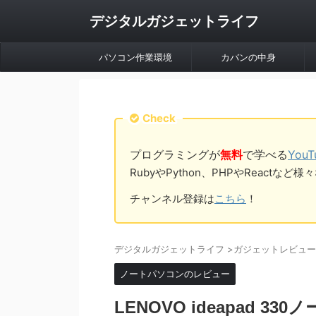
デジタルガジェットライフ
パソコン作業環境
カバンの中身
Check
プログラミングが
無料
で学べる
You
RubyやPython、PHPやReac
チャンネル登録は
こちら
！
デジタルガジェットライフ
>
ガジェットレビュー
ノートパソコンのレビュー
LENOVO ideapad