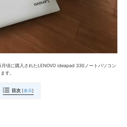
頃に購入されたLENOVO ideapad 330ノートパソコン
します。
目次
[
表示
]