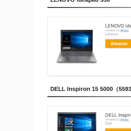
LENOVO id
created by
Rinker
Lenovo
Amazon
DELL Inspiron 15 5000（559
DELL Inspi
created by
Rinker
Dell