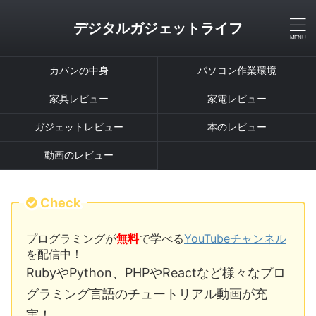
デジタルガジェットライフ
カバンの中身
パソコン作業環境
家具レビュー
家電レビュー
ガジェットレビュー
本のレビュー
動画のレビュー
Check
プログラミングが
無料
で学べる
YouTubeチャンネル
を配信中！
RubyやPython、PHPやReactなど様々なプロ
グラミング言語のチュートリアル動画が充
実！