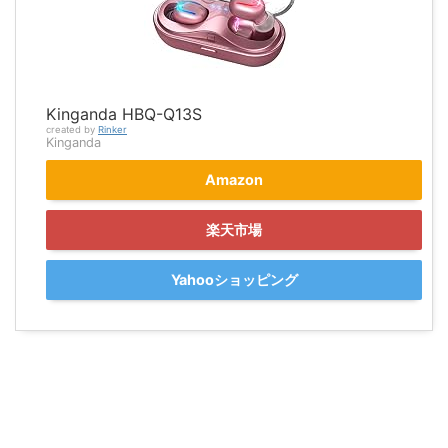
Kinganda HBQ-Q13S
created by
Rinker
Kinganda
Amazon
楽天市場
Yahooショッピング