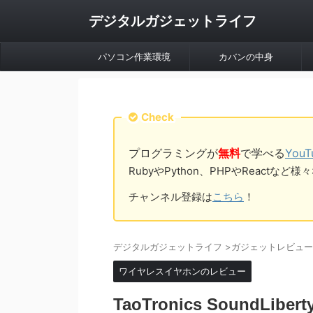
デジタルガジェットライフ
パソコン作業環境
カバンの中身
Check
プログラミングが
無料
で学べる
You
RubyやPython、PHPやReac
チャンネル登録は
こちら
！
デジタルガジェットライフ
>
ガジェットレビュー
ワイヤレスイヤホンのレビュー
TaoTronics Sound