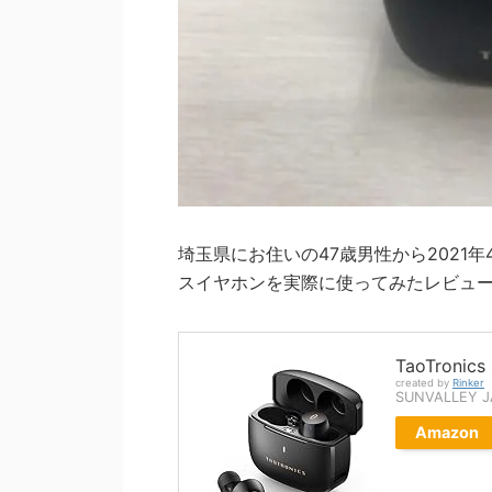
埼玉県にお住いの47歳男性から2021年4月頃に
スイヤホンを実際に使ってみたレビュ
TaoTronics
created by
Rinker
SUNVALLEY 
Amazon