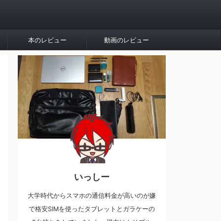
本のレビュー
動画のレビュー
いっしー
大学時代からスマホの通信料金が高いのが嫌
で格安SIMを使ったタブレットとガラケーの