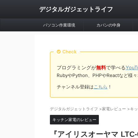
デジタルガジェットライフ
パソコン作業環境
カバンの中身
Check
プログラミングが
無料
で学べる
You
RubyやPython、PHPやReac
チャンネル登録は
こちら
！
デジタルガジェットライフ
>
家電レビュー
>
キッ
キッチン家電のレビュー
『アイリスオーヤマ LTC