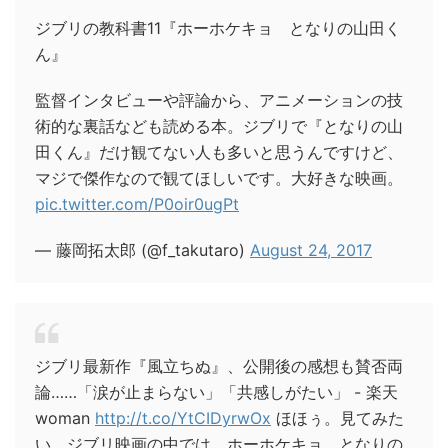
ジブリの教科書11『ホーホケキョ となりの山田く
ん』
監督インタビューや評論から、アニメーションの技
術的な裏話なども読める本。ジブリで『となりの山
田くん』だけ観てない人も多いと思うんですけど、
マジで傑作なので観てほしいです。大好きな映画。
pic.twitter.com/P0oir0ugPt
— 藤岡拓太郎 (@f_takutaro)
August 24, 2017
ジブリ最新作『風立ちぬ』、公開後の感想も賛否両
論……「涙が止まらない」「共感しがたい」 - 楽天
woman
http://t.co/YtCIDyrwOx
ほほぅ。見てみた
い。ジブリ映画の中では、ホーホケキョ、となりの