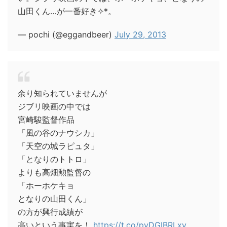
山田くん…が一番好き✧*。
— pochi (@eggandbeer)
July 29, 2013
余り知られていませんが
ジブリ映画の中では
宮崎駿監督作品
「風の谷のナウシカ」
「天空の城ラピュタ」
「となりのトトロ」
よりも高畑勲監督の
「ホーホケキョ
となりの山田くん」
の方が興行成績が
高いという事実を！
https://t.co/pyDGIBRLxy