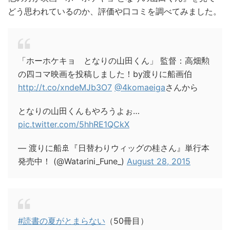
どう思われているのか、評価や口コミを調べてみました。
「ホーホケキョ となりの山田くん」 監督：高畑勲
の四コマ映画を投稿しました！by渡りに船画伯
http://t.co/xndeMJb3O7
@4komaeiga
さんから
となりの山田くんもやろうよぉ…
pic.twitter.com/5hhRE1QCkX
— 渡りに船🚢『日替わりウィッグの桂さん』単行本
発売中！ (@Watarini_Fune_)
August 28, 2015
#読書の夏がとまらない
（50冊目）