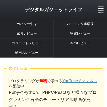
デジタルガジェットライフ
カバンの中身
パソコン作業環境
家具レビュー
家電レビュー
ガジェットレビュー
本のレビュー
動画のレビュー
Check
プログラミングが
無料
で学べる
YouTubeチャンネル
を配信中！
RubyやPython、PHPやReactなど様々なプロ
グラミング言語のチュートリアル動画が充
実！