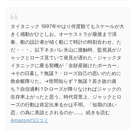
タイタニック 1997年やはり何度観てもスケールが大
きく感動がひとしお。オーケストラが最後まで演
奏、船の設計者が傾く船にて時計の時刻合わせ。た
だ・・・。以下ネタバレ氷山に接触時、監視員がジ
ャックとローズ見ていて発見が遅れた・ジャックタ
イタニックに乗る契機が「全財産賭けたポーカー」
→その日暮し？無謀？・ローズ自己の思いのために
救命艇降りた。→世間知らず？無謀？若さ故の過
ち？自信過剰？▷ローズが降りなければジャックの
生存率上がったと思う。時代背景上、ジャックとロ
ーズの行動は肯定出来るかは不明。「短期の淡い
恋」の為に美談とされるのか……。続きを読む
Amazonの口コミ