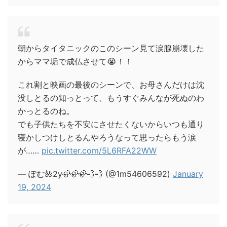
朝からタイタニックのこのシーン見て涙腺崩壊した
からママ垢で成仏させて😭！！
これ割と映画の最後のシーンで、お母さんだけは沈
没しとるの知っとって、もうすぐみんなが死ぬのわ
かっとるのね。
でも子供たちを不安にさせたくないからいつも通り
寝かしつけしとるんやろうなって思ったらもう涙
が……
pic.twitter.com/5L6RFA22WW
— ぽむ🌺2y🦣🦣🦣💨💨 (@1m54606592)
January
19, 2024